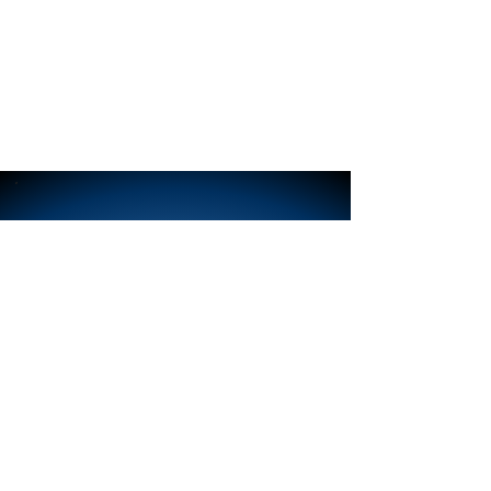
info@ismydea.it
02.
4954.3953
Contatti