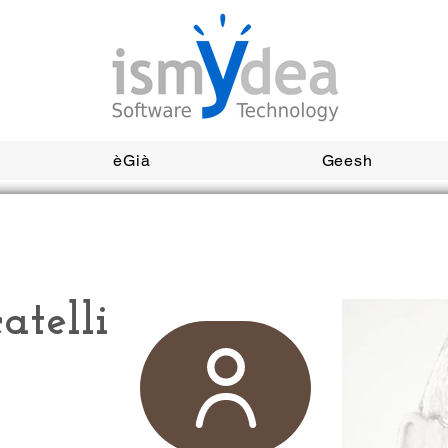
èGià
Geesh
atelli