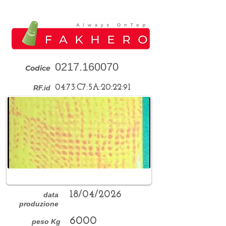
0217.160070
Codice
04:73:C7:5A:20:22:91
RF.id
18/04/2026
data
produzione
6000
peso Kg