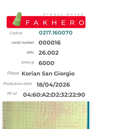
0217.160070
Codice
000016
serial number
26.002
lotto
peso g
6000
Place
Korian San Giorgio
Prodution date
18/04/2026
RF.id
04:60:A2:D2:32:22:90